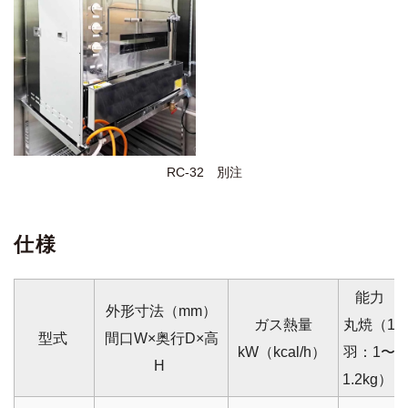
RC-32 別注
仕様
能力
外形寸法（mm）
ガス熱量
丸焼（1
型式
間口W×奥行D×高
kW（kcal/h）
羽：1〜
H
1.2kg）