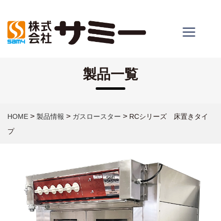
製品一覧
>
>
>
HOME
製品情報
ガスロースター
RCシリーズ 床置きタイ
プ